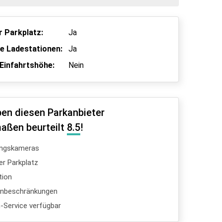
 Parkplatz:
Ja
he Ladestationen:
Ja
Einfahrtshöhe:
Nein
en diesen Parkanbieter
aßen beurteilt
8.5
!
ngskameras
er Parkplatz
tion
enbeschränkungen
Service verfügbar