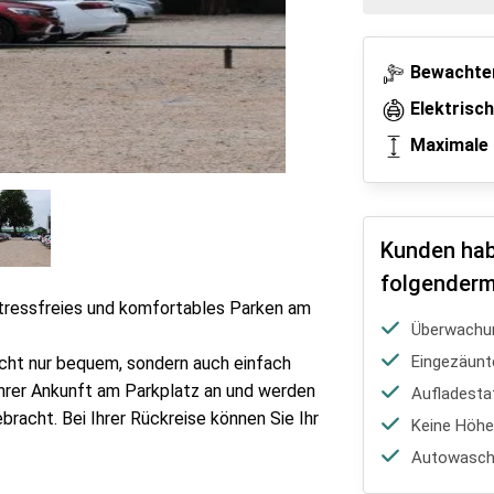
Bewachter
Elektrisc
Maximale 
Kunden hab
folgenderm
stressfreies und komfortables Parken am
Überwachu
Eingezäunt
icht nur bequem, sondern auch einfach
Ihrer Ankunft am Parkplatz an und werden
Aufladesta
racht. Bei Ihrer Rückreise können Sie Ihr
Keine Höh
Autowasch-