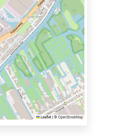
Leaflet
|
© OpenStreetMap