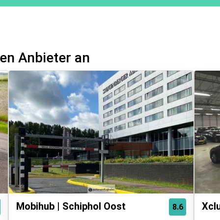
en Anbieter an
Mobihub | Schiphol Oost
Xcl
8.6