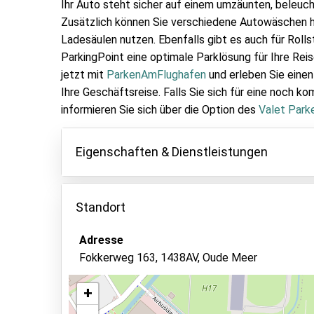
Ihr Auto steht sicher auf einem umzäunten, beleuc
Zusätzlich können Sie verschiedene Autowäschen h
Ladesäulen nutzen. Ebenfalls gibt es auch für Roll
ParkingPoint eine optimale Parklösung für Ihre Re
jetzt mit
ParkenAmFlughafen
und erleben Sie einen 
Ihre Geschäftsreise. Falls Sie sich für eine noch ko
informieren Sie sich über die Option des
Valet Park
Eigenschaften & Dienstleistungen
Eigenschaften
Standort
Parken innen
Fahrzeugschlüssel behalten
Adresse
Fokkerweg 163, 1438AV, Oude Meer
Überwachtes Parken
Videoüberwachung
+
Autowäsche