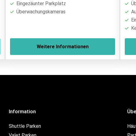
Eingezäunter Parkplatz
Üb
Überwachungskameras
Au
Ei
Ke
Weitere Informationen
Information
Übe
Shuttle Parken
Häu
Valet Parken
Par