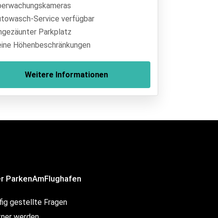
erwachungskameras
towasch-Service verfügbar
ngezäunter Parkplatz
ine Höhenbeschränkungen
Weitere Informationen
r ParkenAmFlughafen
fig gestellte Fragen
tner werden