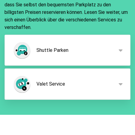
dass Sie selbst den bequemsten Parkplatz zu den
billigsten Preisen reservieren können. Lesen Sie weiter, um
sich einen Überblick über die verschiedenen Services zu
verschaffen.
Shuttle Parken
Shuttle Parken bietet Ihnen eine entspannte Option
für billig Parken Salzburg Flughafen dar. Hier parken
Valet Service
Sie Ihr Auto an dem gewählten Parkplatz und
nutzen im Anschluss den kostenlosen Shuttlebus
des jeweiligen Parkanbieters. Wenn Sie von Ihrer
Valet Parken stellt für viele Reisende die
Reise zurückkehren, können Sie diesen Service
entspannteste Form für das Parken Salzburg
selbstverständlich wieder in Anspruch nehmen,
Airport dar. Mit dieser Option können Sie mit Ihrem
sodass Sie entspannt zu Ihrem Auto gelangen und
Fahrzeug direkt bis zum Flughafenterminal fahren,
Ihre Heimreise antreten können.
wo Sie dann ein Mitarbeiter des gebuchten