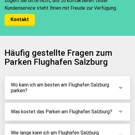
zögern Sie bitte nicht, uns zu kontaktieren. Unser
Kundenservice steht Ihnen mit Freude zur Verfügung.
Kontakt
Häufig gestellte Fragen zum
Parken Flughafen Salzburg
Wo kann ich am besten am Flughafen Salzburg
parken?
ParkenAmFlughafen bietet Ihnen eine übersicht zu
den besten Parkmöglichkeiten rund um den
Was kostet das Parken am Flughafen Salzburg?
Flughafen Salzburg. Geben Sie dazu einfach Ihre
Mit ParkenAmFlughafen finden Sie Preise bereits
Reisedaten ein und schon finden Sie alle Optionen,
ab 2,78€ pro Tag. Eine praktische Übersicht zu den
Wie lange kann ich am Flughafen Salzburg
die im gewählten Zeitraum zur Verfügung stehen.