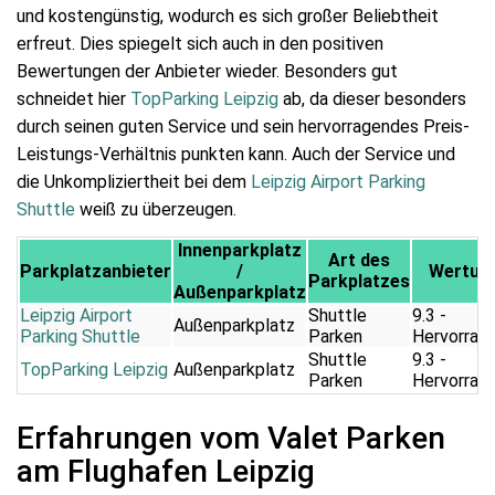
und kostengünstig, wodurch es sich großer Beliebtheit
erfreut. Dies spiegelt sich auch in den positiven
Bewertungen der Anbieter wieder. Besonders gut
schneidet hier
TopParking Leipzig
ab, da dieser besonders
durch seinen guten Service und sein hervorragendes Preis-
Leistungs-Verhältnis punkten kann. Auch der Service und
die Unkompliziertheit bei dem
Leipzig Airport Parking
Shuttle
weiß zu überzeugen.
Innenparkplatz
Art des
Parkplatzanbieter
/
Wertun
Parkplatzes
Außenparkplatz
Leipzig Airport
Shuttle
9.3 -
Außenparkplatz
Parking Shuttle
Parken
Hervorrag
Shuttle
9.3 -
TopParking Leipzig
Außenparkplatz
Parken
Hervorrag
Erfahrungen vom Valet Parken
am Flughafen Leipzig