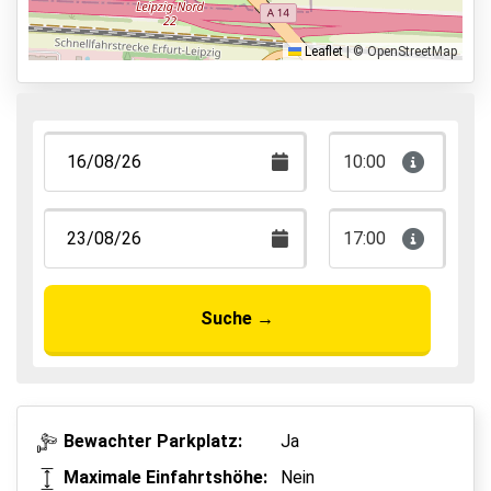
Park & Walk
Park, Sleep & Fly
Leaflet
|
© OpenStreetMap
10:00
17:00
Suche
→
Bewachter Parkplatz:
Ja
Maximale Einfahrtshöhe:
Nein