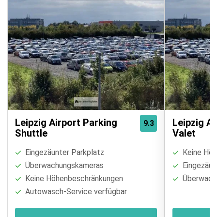
Leipzig Airport Parking
Leipzig Ai
9.3
Shuttle
Valet
Eingezäunter Parkplatz
Keine Höh
Überwachungskameras
Eingezäun
Keine Höhenbeschränkungen
Überwach
Autowasch-Service verfügbar