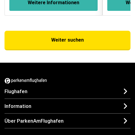
Weitere Informationen
Wei
Weiter suchen
Flughafen
Information
Über ParkenAmFlughafen