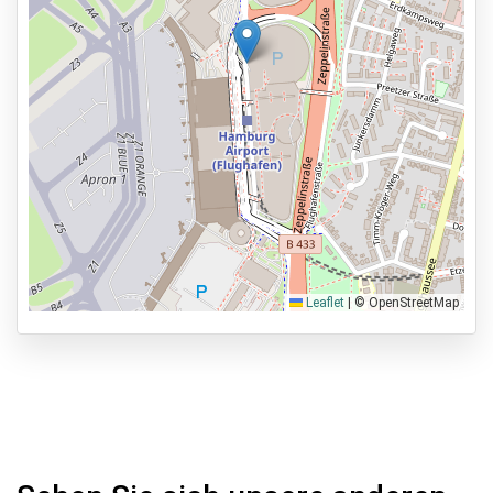
Leaflet
|
© OpenStreetMap