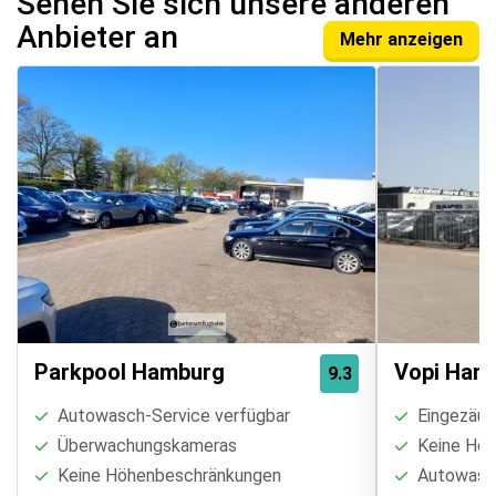
Sehen Sie sich unsere anderen
Anbieter an
Mehr anzeigen
Parkpool Hamburg
Vopi Ham
9.3
Autowasch-Service verfügbar
Eingezäun
Überwachungskameras
Keine Höh
Keine Höhenbeschränkungen
Autowasch