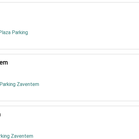
Plaza Parking
tem
 Parking Zaventem
m
rking Zaventem