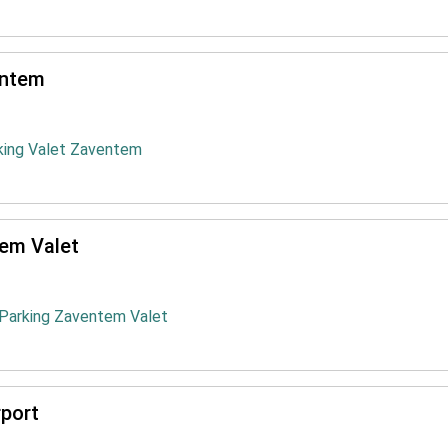
entem
rking Valet Zaventem
tem Valet
 Parking Zaventem Valet
rport