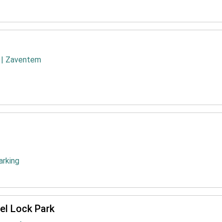
 | Zaventem
arking
el Lock Park