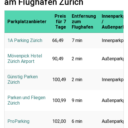
am Flughafen Zürich
Preis
Entfernung
Innenparkpl
Parkplatzanbieter
für 7
zum
/
Tage
Flughafen
Außenparkp
1A Parking Zürich
66,49
7 min
Innenparkpla
Mövenpick Hotel
90,49
2 min
Außenparkpl
Zürich Airport
Günstig Parken
100,49
2 min
Innenparkpla
Zürich
Parken und Fliegen
100,99
9 min
Außenparkpl
Zürich
ProParking
102,00
6 min
Außenparkpl