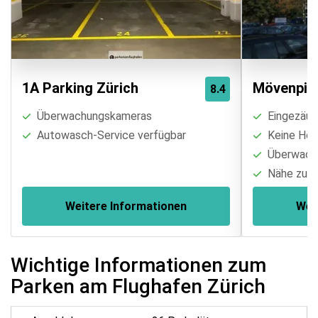
1A Parking Zürich
Mövenpick
8.4
Überwachungskameras
Eingezäun
Autowasch-Service verfügbar
Keine Höh
Überwach
Nähe zu S
Weitere Informationen
Wei
Wichtige Informationen zum
Parken am Flughafen Zürich