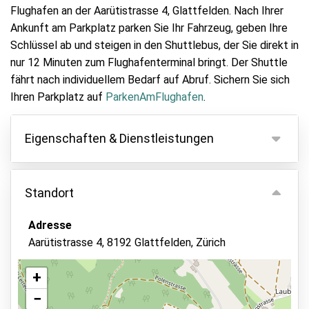
Flughafen an der Aarütistrasse 4, Glattfelden. Nach Ihrer
Ankunft am Parkplatz parken Sie Ihr Fahrzeug, geben Ihre
Schlüssel ab und steigen in den Shuttlebus, der Sie direkt in
nur 12 Minuten zum Flughafenterminal bringt. Der Shuttle
fährt nach individuellem Bedarf auf Abruf. Sichern Sie sich
Ihren Parkplatz auf
ParkenAmFlughafen
.
Eigenschaften & Dienstleistungen
Eigenschaften
Standort
Parken innen
Fahrzeugschlüssel behalten
Adresse
Aarütistrasse 4, 8192 Glattfelden, Zürich
Asphalt oder Pflaster
Videoüberwachung
+
Überwachtes Parken
−
Ansicht auf der Karte