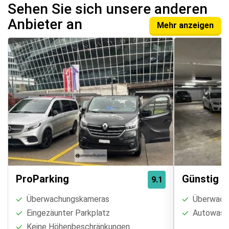
Sehen Sie sich unsere anderen
Anbieter an
Mehr anzeigen
ProParking
Günstig P
9.1
Überwachungskameras
Überwach
Eingezäunter Parkplatz
Autowasch
Keine Höhenbeschränkungen