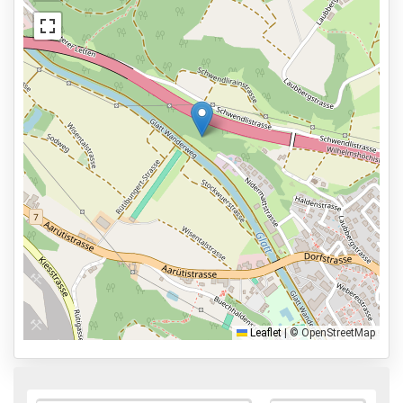
Dienstleistungen
Geöffnet von 03:00 bis 00:00 Uhr.
Reservieren im Voraus
17,3km zur Abflughalle
Parkmöglichkeiten
Shuttle Parken
Valet Parken
Park & Walk
Park, Sleep & Fly
Leaflet
|
© OpenStreetMap