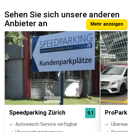
Sehen Sie sich unsere anderen
Anbieter an
Mehr anzeigen
Speedparking Zürich
ProParki
9.1
Autowasch-Service verfügbar
Überwach