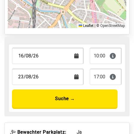
Shuttle Parken
Valet Parken
Park & Walk
Leaflet
|
© OpenStreetMap
Park, Sleep & Fly
10:00
17:00
Suche
→
Bewachter Parkplatz:
Ja