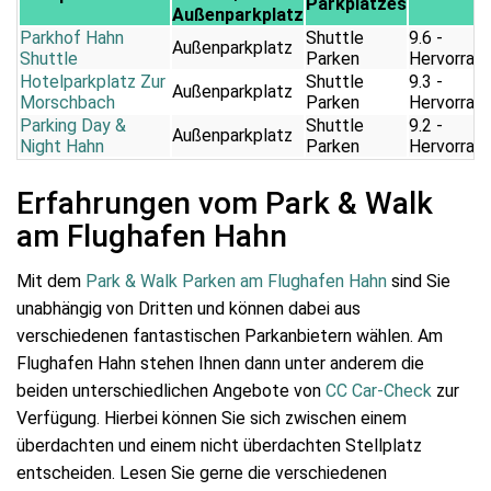
Parkplatzes
Außenparkplatz
Parkhof Hahn
Shuttle
9.6 -
Außenparkplatz
Shuttle
Parken
Hervorrag
Hotelparkplatz Zur
Shuttle
9.3 -
Außenparkplatz
Morschbach
Parken
Hervorrag
Parking Day &
Shuttle
9.2 -
Außenparkplatz
Night Hahn
Parken
Hervorrag
Erfahrungen vom Park & Walk
am Flughafen Hahn
Mit dem
Park & Walk Parken am Flughafen Hahn
sind Sie
unabhängig von Dritten und können dabei aus
verschiedenen fantastischen Parkanbietern wählen. Am
Flughafen Hahn stehen Ihnen dann unter anderem die
beiden unterschiedlichen Angebote von
CC Car-Check
zur
Verfügung. Hierbei können Sie sich zwischen einem
überdachten und einem nicht überdachten Stellplatz
entscheiden. Lesen Sie gerne die verschiedenen