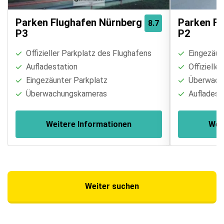
Parken Flughafen Nürnberg
Parken Fl
8.7
P3
P2
Offizieller Parkplatz des Flughafens
Eingezäun
Aufladestation
Offizielle
Eingezäunter Parkplatz
Überwach
Überwachungskameras
Aufladest
Weitere Informationen
Wei
Weiter suchen