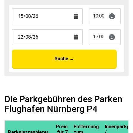
10:00
17:00
Suche
→
Die Parkgebühren des Parken
Flughafen Nürnberg P4
Preis
Entfernung
Innenparkpl
Parkplatzanbieter
für 7
zum
/