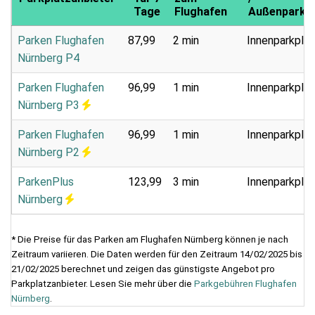
Tage
Flughafen
Außenparkpl
Parken Flughafen
87,99
2 min
Innenparkplat
Nürnberg P4
Parken Flughafen
96,99
1 min
Innenparkplat
Nürnberg P3
Parken Flughafen
96,99
1 min
Innenparkplat
Nürnberg P2
ParkenPlus
123,99
3 min
Innenparkplat
Nürnberg
* Die Preise für das Parken am Flughafen Nürnberg können je nach
Zeitraum variieren. Die Daten werden für den Zeitraum 14/02/2025 bis
21/02/2025 berechnet und zeigen das günstigste Angebot pro
Parkplatzanbieter. Lesen Sie mehr über die
Parkgebühren Flughafen
Nürnberg
.