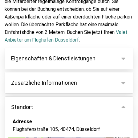
die Mitarbeiter regelmäßige Kontrollgänge durch. Sie
können bei der Buchung entscheiden, ob Sie auf einer
Außenparkfläche oder auf einer überdachten Fläche parken
wollen. Die überdachte Parkfläche hat eine maximale
Einfahrtshöhe von 2 Metern. Buchen Sie jetzt Ihren
Valet
Anbieter am Flughafen Düsseldorf
.
Eigenschaften & Dienstleistungen
Eigenschaften
Zusätzliche Informationen
Parken innen
Fahrzeugschlüssel behalten
Da sich der Flughafen in einer Umweltzone befindet,
ist eine Umweltplakette erforderlich.
Standort
Videoüberwachung
Für Fahrzeuge, die länger als 4 Meter sind, wird ein
Überwachtes Parken
Aufschlag von 40 € erhoben.
Adresse
Alle zusätzlichen Kosten müssen vor Ort an den
Asphalt oder Pflaster
Flughafenstraße 105, 40474, Düsseldorf
Anbieter gezahlt werden.