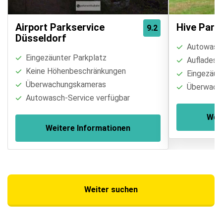
Airport Parkservice
Hive Park
9.2
Düsseldorf
Autowasch
Eingezäunter Parkplatz
Aufladest
Keine Höhenbeschränkungen
Eingezäun
Überwachungskameras
Überwach
Autowasch-Service verfügbar
Wei
Weitere Informationen
Weiter suchen