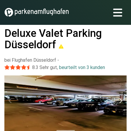
Deluxe Valet Parking
Düsseldorf
bei Flughafen Düsseldorf
-
8.3
Sehr gut
,
beurteilt von 3 kunden