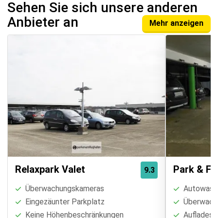
Sehen Sie sich unsere anderen
Anbieter an
Mehr anzeigen
Relaxpark Valet
Park & Fl
9.3
Überwachungskameras
Autowasch
Eingezäunter Parkplatz
Überwach
Keine Höhenbeschränkungen
Aufladest