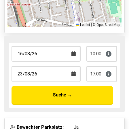
Parkmöglichkeiten
Shuttle Parken
Valet Parken
Leaflet
|
© OpenStreetMap
Park & Walk
Park, Sleep & Fly
10:00
17:00
Suche
→
Bewachter Parkplatz:
Ja