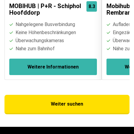
MOBIHUB | P+R - Schiphol
Mobihub |
8.3
Hoofddorp
Rembrand
Nahgelegene Busverbindung
Aufladest
Keine Höhenbeschränkungen
Eingezäun
Überwachungskameras
Überwach
Nahe zum Bahnhof
Nähe zu S
Weitere Informationen
Wei
Weiter suchen