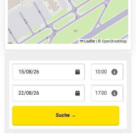
Parkmöglichkeiten
Shuttle Parken
Valet Parken
Park & Walk
Leaflet
|
© OpenStreetMap
Park, Sleep & Fly
10:00
17:00
Suche
→