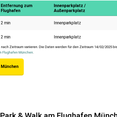
Entfernung zum
Innenparkplatz /
Flughafen
Außenparkplatz
2 min
Innenparkplatz
2 min
Innenparkplatz
e nach Zeitraum variieren. Die Daten werden für den Zeitraum 14/02/2025 
n Flughafen München
.
n München
n Park & Walk am Flughafen Münc