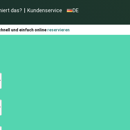
niert das?
Kundenservice
DE
hnell und einfach online
reservieren