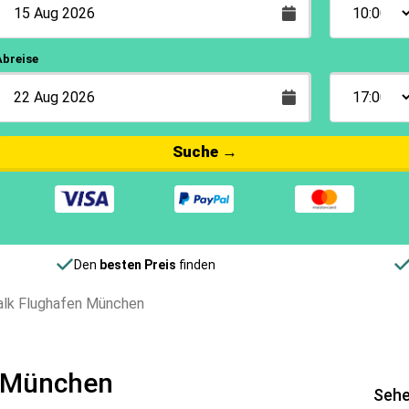
Abreise
Suche
→
Den
besten Preis
finden
alk Flughafen München
n München
Sehe