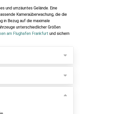
rtes und umzäuntes Gelände. Eine
mfassende Kameraüberwachung, die die
ng in Bezug auf die maximale
hrzeuge unterschiedlicher Größen
ken am Flughafen Frankfurt
und sichern
 Sie zwischen 23:00 und 6:30
 Anbieter gezahlt werden.
in