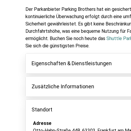
Der Parkanbieter Parking Brothers hat ein gesiche
kontinuierliche Überwachung erfolgt durch eine u
Sicherheit gewährleistet. Es gibt keine Beschränku
Durchfahrtshöhe, was eine bequeme Nutzung für Fa
ermöglicht. Buchen Sie noch heute das
Shuttle Par
Sie sich die günstigsten Preise.
Eigenschaften & Dienstleistungen
Eigenschaften
Zusätzliche Informationen
Parken innen
Fahrzeugschlüssel behalten
Ein Nachtzuschlag von 45 € wird erhoben, wenn
ankommen oder abreisen.
Standort
Videoüberwachung
Alle zusätzlichen Kosten müssen vor Ort an den
Überwachtes Parken
Adresse
Otto-Hahn-Straße 44B, 63303, Frankfurt am Ma