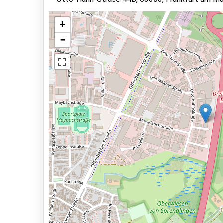
Dienstleistungen
+
24 Stunden am Tag geöffnet
−
Reservieren im Voraus
Ansicht auf der Karte
12,8km zur Abflughalle
Parkmöglichkeiten
Shuttle Parken
Valet Parken
Park & Walk
Park, Sleep & Fly