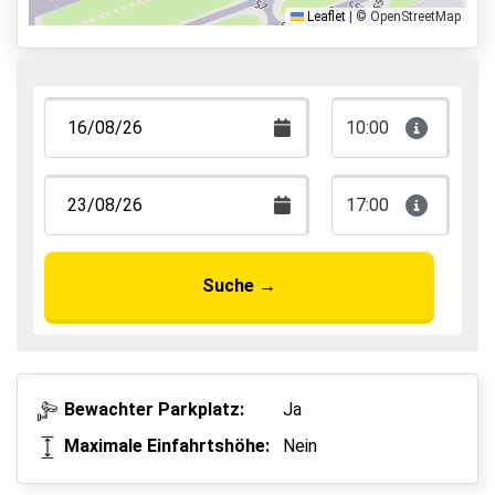
Park, Sleep & Fly
Leaflet
|
© OpenStreetMap
10:00
17:00
Suche
→
Bewachter Parkplatz:
Ja
Maximale Einfahrtshöhe:
Nein