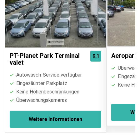
PT-Planet Park Terminal
Aeropark 
9.1
valet
Überwach
Autowasch-Service verfügbar
Eingezäun
Eingezäunter Parkplatz
Keine Höh
Keine Höhenbeschränkungen
Überwachungskameras
Wei
Weitere Informationen