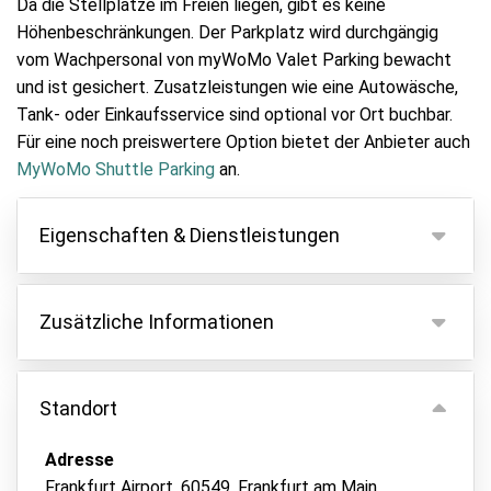
Da die Stellplätze im Freien liegen, gibt es keine
Höhenbeschränkungen. Der Parkplatz wird durchgängig
vom Wachpersonal von myWoMo Valet Parking bewacht
und ist gesichert. Zusatzleistungen wie eine Autowäsche,
Tank- oder Einkaufsservice sind optional vor Ort buchbar.
Für eine noch preiswertere Option bietet der Anbieter auch
MyWoMo Shuttle Parking
an.
Eigenschaften & Dienstleistungen
Eigenschaften
Zusätzliche Informationen
Parken innen
Fahrzeugschlüssel behalten
Sollte Ihr Auto eine Übergröße haben, zahlen Sie
einen Aufschlag von 20 €.
Standort
Autowäsche
Ein Nachtzuschlag von 20 € wird erhoben, wenn Sie
Sicherheitsmitarbeiter vor Ort
zwischen 22:00 und 06:00 Uhr an- oder abreisen.
Adresse
Alle zusätzlichen Kosten müssen vor Ort an den
Überwachtes Parken
Frankfurt Airport, 60549, Frankfurt am Main