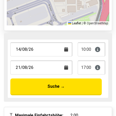
Parkmöglichkeiten
Shuttle Parken
Valet Parken
Leaflet
|
© OpenStreetMap
Park & Walk
Park, Sleep & Fly
10:00
17:00
Suche
→
Maximale Einfahrtshöhe:
2,00