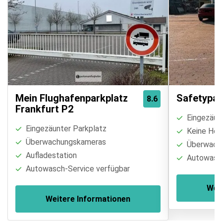
Mein Flughafenparkplatz
Safetypar
8.6
Frankfurt P2
Eingezäun
Eingezäunter Parkplatz
Keine Höh
Überwachungskameras
Überwach
Aufladestation
Autowasch
Autowasch-Service verfügbar
Wei
Weitere Informationen