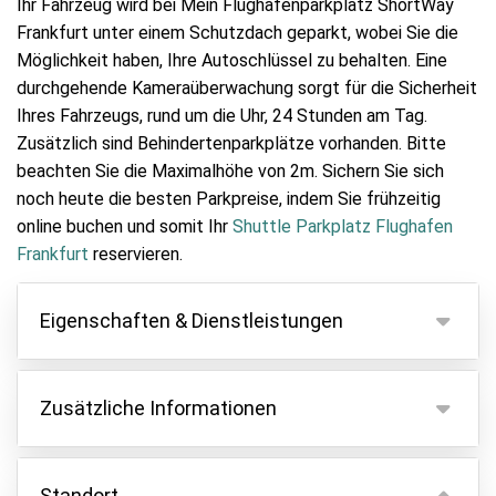
Ihr Fahrzeug wird bei Mein Flughafenparkplatz ShortWay
Frankfurt unter einem Schutzdach geparkt, wobei Sie die
Möglichkeit haben, Ihre Autoschlüssel zu behalten. Eine
durchgehende Kameraüberwachung sorgt für die Sicherheit
Ihres Fahrzeugs, rund um die Uhr, 24 Stunden am Tag.
Zusätzlich sind Behindertenparkplätze vorhanden. Bitte
beachten Sie die Maximalhöhe von 2m. Sichern Sie sich
noch heute die besten Parkpreise, indem Sie frühzeitig
online buchen und somit Ihr
Shuttle Parkplatz Flughafen
Frankfurt
reservieren.
Eigenschaften & Dienstleistungen
Eigenschaften
Zusätzliche Informationen
Parken innen
Fahrzeugschlüssel behalten
Der Shuttle ist für 4 Personen inklusive. Für jede
weitere Person zahlen Sie einen Aufpreis von 20 €
Standort
Asphalt oder Pflaster