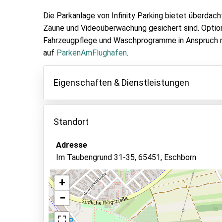
Die Parkanlage von Infinity Parking bietet überdach
Zäune und Videoüberwachung gesichert sind. Option
Fahrzeugpflege und Waschprogramme in Anspruch n
auf
ParkenAmFlughafen
.
Eigenschaften & Dienstleistungen
Eigenschaften
Standort
Parken innen
Fahrzeugschlüssel behalten
Adresse
Im Taubengrund 31-35, 65451, Eschborn
Asphalt oder Pflaster
Videoüberwachung
+
Autowäsche
−
Ansicht auf der Karte
Überwachtes Parken