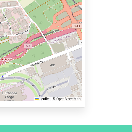
Leaflet
|
© OpenStreetMap