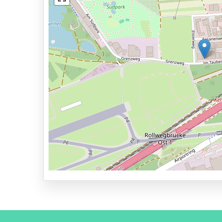
Außenbeleuchtung
Dienstleistungen
24 Stunden am Tag geöffnet
Reservieren im Voraus
2,1km zur Abflughalle
Parkmöglichkeiten
Shuttle Parken
Valet Parken
Park & Walk
Park, Sleep & Fly