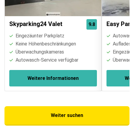
Skyparking24 Valet
Easy Par
9.8
Eingezäunter Parkplatz
Autowasch
Keine Höhenbeschränkungen
Aufladest
Überwachungskameras
Eingezäun
Autowasch-Service verfügbar
Überwach
Weitere Informationen
Wei
Weiter suchen