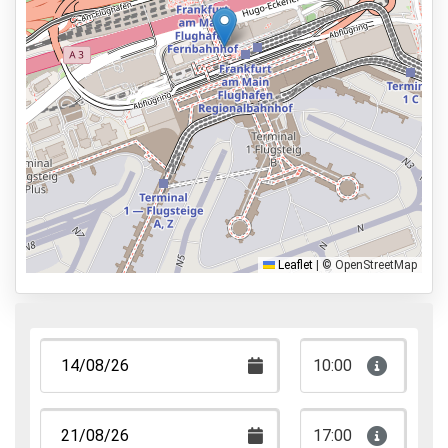
Reservieren im Voraus
100m zur Abflughalle
Parkmöglichkeiten
Shuttle Parken
Valet Parken
Park & Walk
Park, Sleep & Fly
Leaflet
|
© OpenStreetMap
10:00
17:00