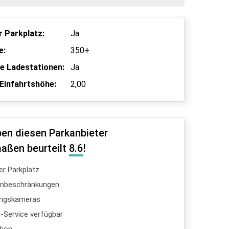
 Parkplatz:
Ja
e:
350+
he Ladestationen:
Ja
Einfahrtshöhe:
2,00
en diesen Parkanbieter
aßen beurteilt
8.6
!
er Parkplatz
enbeschränkungen
ngskameras
Service verfügbar