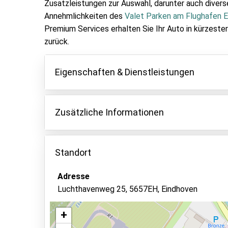
Zusatzleistungen zur Auswahl, darunter auch divers
Annehmlichkeiten des
Valet Parken am Flughafen 
Premium Services erhalten Sie Ihr Auto in kürzester
zurück.
Eigenschaften & Dienstleistungen
Eigenschaften
Zusätzliche Informationen
Parken innen
Fahrzeugschlüssel behalten
Mit dem Valet Premium-Service können Sie Ihr 
Minuten zurückerhalten.
Standort
Überwachtes Parken
Während der Parkzeit kann Ihr Auto maximal 40
Videoüberwachung
Da Eazzypark mehrere Parkplätze verwaltet, kan
Adresse
wo Ihr Fahrzeug geparkt wird.
Asphalt oder Pflaster
Luchthavenweg 25, 5657EH, Eindhoven
Alle zusätzlichen Gebühren müssen vor Ort an d
Außenbeleuchtung
+
Autowäsche