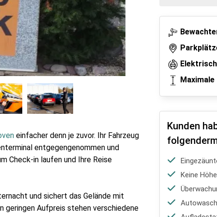
Bewachter
Parkplätz
Elektrisc
Maximale 
Kunden hab
oven
einfacher denn je zuvor. Ihr Fahrzeug
folgenderm
afenterminal entgegengenommen und
um Check-in laufen und Ihre Reise
Eingezäunt
Keine Höh
Überwachu
ernacht und sichert das Gelände mit
Autowasch-
n geringen Aufpreis stehen verschiedene