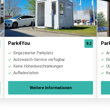
Park4You
Par
9.2
Eingezäunter Parkplatz
Au
Autowasch-Service verfügbar
Ei
Keine Höhenbeschränkungen
Üb
Aufladestation
Ke
Weitere Informationen