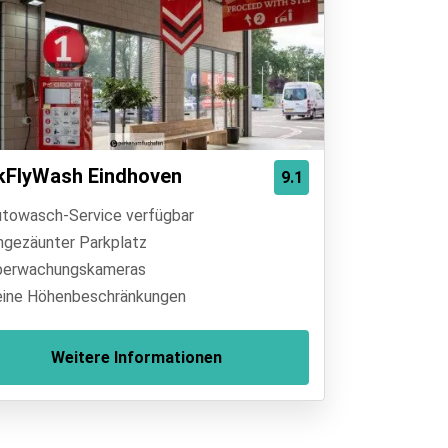
kFlyWash Eindhoven
9.1
towasch-Service verfügbar
ngezäunter Parkplatz
erwachungskameras
ine Höhenbeschränkungen
Weitere Informationen