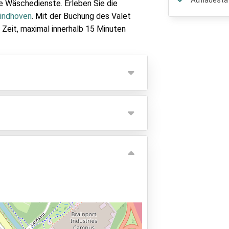
Aufladesta
e Wäschedienste. Erleben Sie die
Eindhoven
. Mit der Buchung des Valet
 Zeit, maximal innerhalb 15 Minuten
Auto innerhalb von maximal 15
 Kilometer gefahren werden.
n nicht im Voraus garantiert werden,
en Anbieter gezahlt werden.