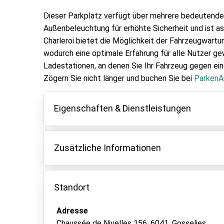
Dieser Parkplatz verfügt über mehrere bedeutende
Außenbeleuchtung für erhöhte Sicherheit und ist asp
Charleroi bietet die Möglichkeit der Fahrzeugwartu
wodurch eine optimale Erfahrung für alle Nutzer gew
Ladestationen, an denen Sie Ihr Fahrzeug gegen ein
Zögern Sie nicht länger und buchen Sie bei
ParkenA
Eigenschaften & Dienstleistungen
Eigenschaften
Zusätzliche Informationen
Parken innen
Fahrzeugschlüssel behalten
Der Shuttle ist für 4 Personen inklusive. Für je
Aufpreis von 5 € pro Person. Tipp: Setzen Sie 
Standort
Asphalt oder Pflaster
ab, um Kosten zu sparen.
Videoüberwachung
Aufgrund einer neuen Flughafenbestimmungen w
Adresse
erhoben.
Elektrische Ladestation
Chaussée de Nivelles 156, 6041, Gosselies