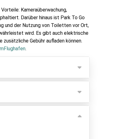
 Vorteile: Kameraüberwachung,
haltiert. Darüber hinaus ist Park To Go
ng und der Nutzung von Toiletten vor Ort,
ährleistet wird. Es gibt auch elektrische
e zusätzliche Gebühr aufladen können.
mFlughafen
.
de weitere Person zahlen Sie einen
Ihre Mitfahrenden zuerst am Flughafen
ird eine Gebühr von 5 € pro Buchung