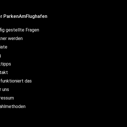
r ParkenAmFlughafen
fig gestellte Fragen
tner werden
liate
g
ktipps
takt
funktioniert das
r uns
ressum
ahlmethoden