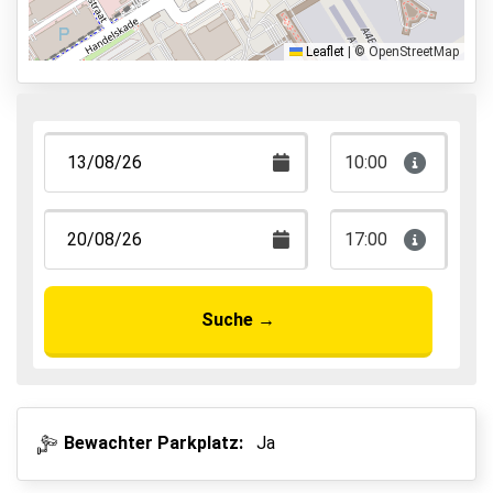
Shuttle Parken
Valet Parken
Leaflet
|
© OpenStreetMap
Park & Walk
Park, Sleep & Fly
10:00
17:00
Suche
→
Bewachter Parkplatz:
Ja