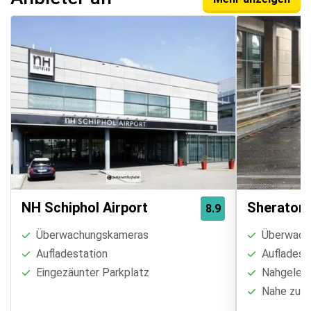
NH Schiphol Airport
Sheraton 
8.9
Überwachungskameras
Überwach
Aufladestation
Aufladest
Eingezäunter Parkplatz
Nahgelege
Nahe zum